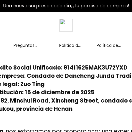
Una nueva sorpresa cada día, ¡tu paraíso de compras!
Preguntas
Política de
Política de
frecuentes
pago
envíos
dito Social Unificado: 91411625MAK3U72YXD
empresa: Condado de Dancheng Junda Trading
legal: Zuo Ting
itución: 15 de diciembre de 2025
 182, Minshui Road, Xincheng Street, condado
ukou, provincia de Henan
om
, nos esforzamos por proporcionar una experi