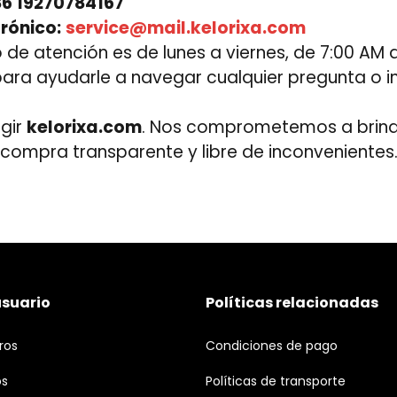
6 19270784167
rónico:
service@mail.kelorixa.com
 de atención es de lunes a viernes, de 7:00 AM 
ara ayudarle a navegar cualquier pregunta o i
egir
kelorixa.com
. Nos comprometemos a brind
 compra transparente y libre de inconvenientes
usuario
Políticas relacionadas
ros
Condiciones de pago
os
Políticas de transporte