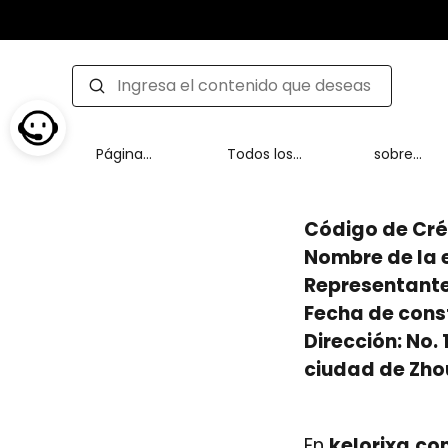
Página
Todos los
sobre
delantera
productos
nosotros
Código de Cré
Nombre de la 
Representante 
Fecha de const
Dirección: No.
ciudad de Zho
En
kelorixa.c