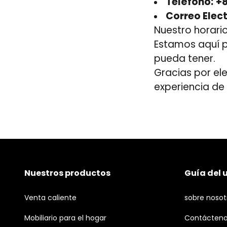
Teléfono:
+8
Correo Elect
Nuestro horario
Estamos aquí p
pueda tener.
Gracias por el
experiencia de
Nuestros productos
Guía del 
Venta caliente
sobre nosot
Mobiliario para el hogar
Contácten