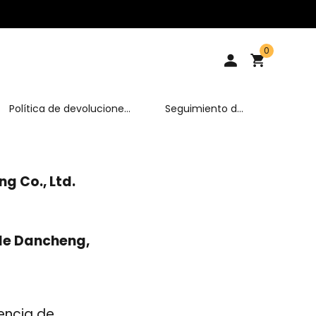
0
Política de devoluciones
Seguimiento de
y cambios
pedidos
 Co., Ltd.
 de Dancheng,
encia de