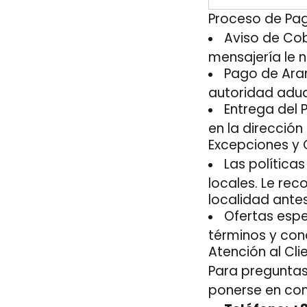
Proceso de Pa
Aviso de Cob
mensajería le n
Pago de Aran
autoridad adua
Entrega del 
en la direcció
Excepciones y 
Las política
locales. Le re
localidad antes
Ofertas espe
términos y con
Atención al Cli
Para preguntas
ponerse en con